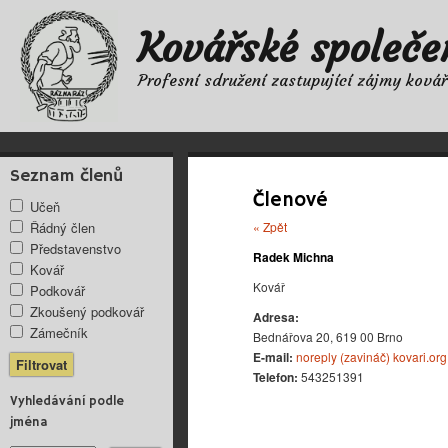
Kovářské společe
Profesní sdružení zastupující zájmy ková
Seznam členů
Členové
Učeň
Řádný člen
« Zpět
Představenstvo
Radek Michna
Kovář
Kovář
Podkovář
Zkoušený podkovář
Adresa:
Zámečník
Bednářova 20, 619 00 Brno
E-mail:
noreply (zavináč) kovari.org
Telefon:
543251391
Vyhledávání podle
jména