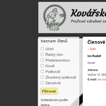
Kovářsk
Profesní sdružení z
Seznam členů
Členové
Učeň
« Zpět
Řádný člen
Ivo Rudolf
Představenstvo
Kovář
Kovář
Adresa:
Podkovář
Vodná 13, 364
Zkoušený podkovář
E-mail:
ivo.ru
Zámečník
Vyhledávání podle
jména