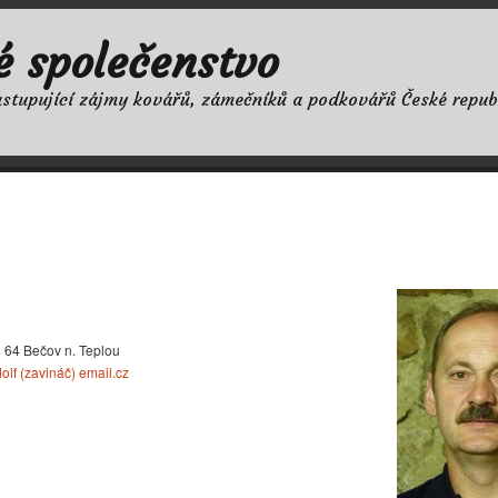
é společenstvo
astupující zájmy kovářů, zámečníků a podkovářů České repub
 64 Bečov n. Teplou
dolf (zavináč) email.cz