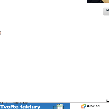
M
15 HERE
Terms of Use