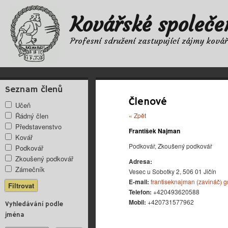
Kovářské společe
Profesní sdružení zastupující zájmy ková
Seznam členů
Členové
Učeň
Řádný člen
« Zpět
Představenstvo
František Najman
Kovář
Podkovář, Zkoušený podkovář
Podkovář
Zkoušený podkovář
Adresa:
Zámečník
Vesec u Sobotky 2, 506 01 Jičín
E-mail:
frantiseknajman (zavináč) 
Telefon:
+420493620588
Mobil:
+420731577962
Vyhledávání podle
jména