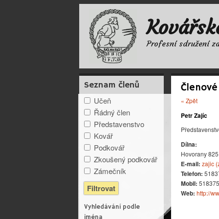
Kovářsk
Profesní sdružení z
Seznam členů
Členové
Učeň
« Zpět
Řádný člen
Petr Zajíc
Představenstvo
Představenst
Kovář
Dílna:
Podkovář
Hovorany 825
Zkoušený podkovář
E-mail:
zajic (
Zámečník
Telefon:
5183
Mobil:
51837
Web:
http://ww
Vyhledávání podle
jména