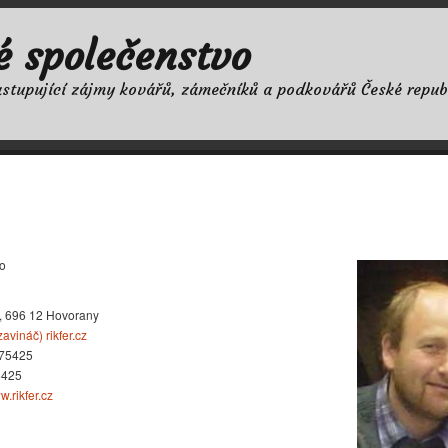
é společenstvo
astupující zájmy kovářů, zámečníků a podkovářů České repub
vo
, 696 12 Hovorany
zavináč) rikfer.cz
75425
5425
w.rikfer.cz