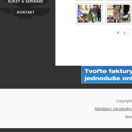
KURZY A SEMINÁŘE
KONTAKT
1
2
Copyrigh
Nahlášení závadného 
Web