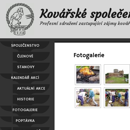
Kovářské společe
Profesní sdružení zastupující zájmy ková
SPOLEČENSTVO
Fotogalerie
ČLENOVÉ
STANOVY
KALENDÁŘ AKCÍ
AKTUÁLNÍ AKCE
HISTORIE
FOTOGALERIE
POPTÁVKA