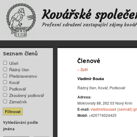
Kovářské společe
Profesní sdružení zastupující zájmy ková
Seznam členů
Členové
Učeň
Řádný člen
« Zpět
Představenstvo
Vladimír Bouša
Kovář
Řádný člen, Kovář, Podkovář
Podkovář
Zkoušený podkovář
Adresa:
Zámečník
Mokrovraty 88, 262 03 Nový Knín
E-mail:
vladimirbousa4 (zavináč) g
Mobil:
+420774024425
Vyhledávání podle
jména