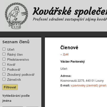
Kovářské společe
Profesní sdružení zastupující zájmy ková
Seznam členů
Členové
Učeň
Řádný člen
« Zpět
Představenstvo
Václav Pavlovský
Kovář
Učeň
Podkovář
Zkoušený podkovář
Adresa:
Zámečník
Kosmonautů 2275, 440 01 Louny
E-mail:
v.pavlovsky (zavináč) gmail
Vyhledávání podle
jména