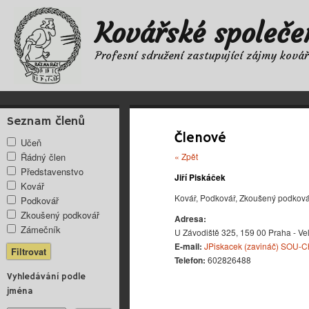
Kovářské společe
Profesní sdružení zastupující zájmy ková
Seznam členů
Členové
Učeň
Řádný člen
« Zpět
Představenstvo
Jiří Piskáček
Kovář
Kovář, Podkovář, Zkoušený podková
Podkovář
Zkoušený podkovář
Adresa:
Zámečník
U Závodiště 325, 159 00 Praha - Ve
E-mail:
JPiskacek (zavináč) SOU-C
Telefon:
602826488
Vyhledávání podle
jména