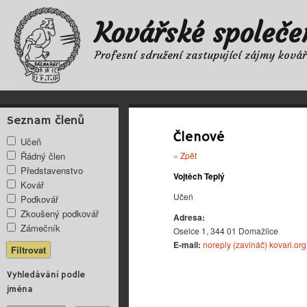
Kovářské společe
Profesní sdružení zastupující zájmy ková
Seznam členů
Členové
Učeň
Řádný člen
« Zpět
Představenstvo
Vojtěch Teplý
Kovář
Učeň
Podkovář
Zkoušený podkovář
Adresa:
Zámečník
Oselce 1, 344 01 Domažlice
E-mail:
noreply (zavináč) kovari.org
Vyhledávání podle
jména