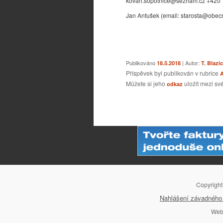
kovari.sopotnice@seznam.cz +420 
Jan Antušek (email: starosta@obecs
Publikováno
| Autor:
18.5.2018
T. Blazi
Příspěvek byl publikován v rubrice
A
Můžete si jeho
uložit mezi své
odkaz
Navigace pro příspěvky
Copyrigh
Nahlášení závadného 
Web