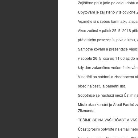
Zajištěno pití a jídlo po celou dob
Ubytování je zajištěno v tělocvičně
Vezměte si s sebou karimatku a spa
Akce začíná v pátek 25. 5. 2018 přib
přátelským posezení u piva a krbu, v
Samotné kování a prezentace Vašic
v sobotu 26. 5. cca od 11:00 až do n
kdy den zakončíme večerním kován
V neděli po snídani a zhodnocení 
oběd na cestu a pamětní list.
Sopotnice se nachází mezi Ústím na
Místo akce konání je Areál Farské z
Zikmunda
TĚŠÍME SE NA VAŠI ÚČAST A VA
Účast prosím potvrďte na email neb