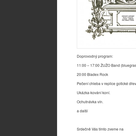
Doprovodný program:
11:00 – 17:00 ŽUŽO Band (bluegrass
20:00 Bladex Rock
Pečení chleba v replice gotické dř
Ukázka-kování koní.
Ochutnávka vín.
a další
Srdečně Vás tímto zveme na