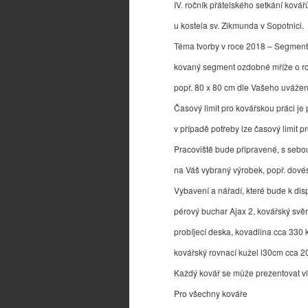
IV. ročník přátelského setkání kovář
u kostela sv. Zikmunda v Sopotnici.
Téma tvorby v roce 2018 – Segment
kovaný segment ozdobné mříže o r
popř. 80 x 80 cm dle Vašeho uvážen
Časový limit pro kovářskou práci je
v případě potřeby lze časový limit pr
Pracoviště bude připravené, s sebou
na Váš vybraný výrobek, popř. dovés
Vybavení a nářadí, které bude k disp
pérový buchar Ajax 2, kovářský svěr
probíjecí deska, kovadlina cca 330 
kovářský rovnací kužel l30cm cca 20
Každý kovář se může prezentovat vla
Pro všechny kováře