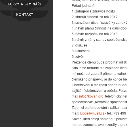
KURZY A SEMINÁŘE
Pořad jednání:
1. zahájení a zdravice hostů
KONTAKT
2. shrnutí činnosti za rok 2017
3. schválení účetní uzávěrky za rok
4. návrh plánu činnosti na další obd
5. návrh rozpočtu na rok 2018
6. návrh změny stanov společenstv
7. diskuse
8. usnesení
9. závěr
Prezence členů bude probíhat od 8:
Kdo ještě nebude mít zaplacen člen
mít možnost zaplatit přímo na valn
členského příspěvku je do konce bř
Občerstvení a možnost oběda budou 
zajištění občerstvení a oběda. Potvr
mail
info@kovari.org
, telefonicky n
společenstva: „Kovářské společens
Zájemci o přenocování z pátku na so
mail:
lubos@musil.cz
• tel.: 739 499
Kováři, kteří chtějí nabídnout použi
mohou zanechat své inzeráty u pre