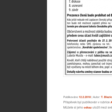
Publikováno
| Autor:
12.2.2018
T. Blazi
Příspěvek byl publikován v rubrice
A
Můžete si jeho
uložit mezi své
odkaz