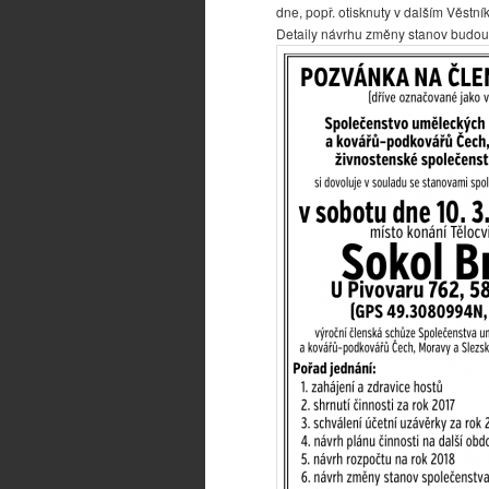
dne, popř. otisknuty v dalším Věstní
Detaily návrhu změny stanov budou