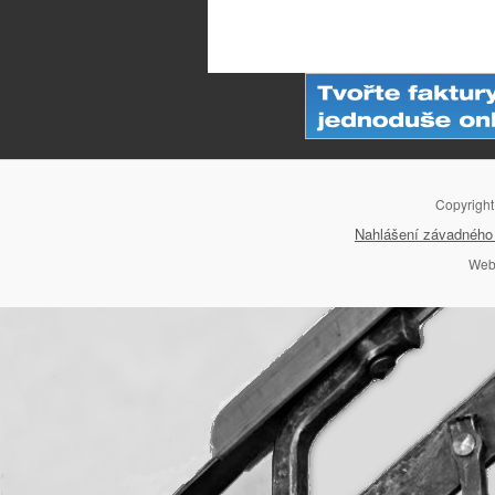
Navigace pro příspěvky
Copyrigh
Nahlášení závadného 
Web