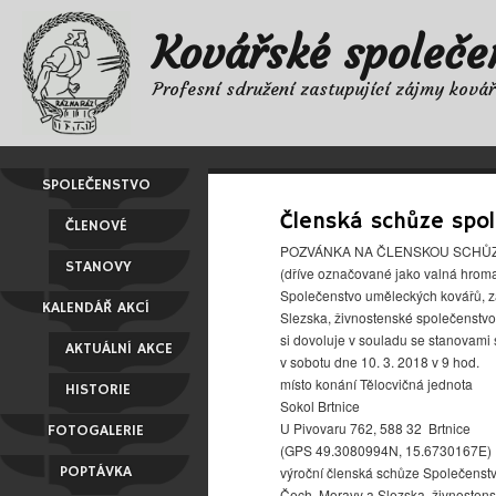
Kovářské společe
Profesní sdružení zastupující zájmy ková
SPOLEČENSTVO
Členská schůze spol
ČLENOVÉ
POZVÁNKA NA ČLENSKOU SCHŮZ
STANOVY
(dříve označované jako valná hrom
Společenstvo uměleckých kovářů, 
KALENDÁŘ AKCÍ
Slezska, živnostenské společenstvo
si dovoluje v souladu se stanovami
AKTUÁLNÍ AKCE
v sobotu dne 10. 3. 2018 v 9 hod.
místo konání Tělocvičná jednota
HISTORIE
Sokol Brtnice
U Pivovaru 762, 588 32 Brtnice
FOTOGALERIE
(GPS 49.3080994N, 15.6730167E)
POPTÁVKA
výroční členská schůze Společens
Čech, Moravy a Slezska, živnosten