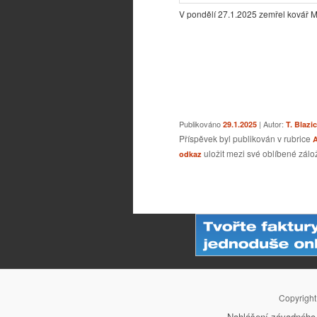
V pondělí 27.1.2025 zemřel kovář Mi
Publikováno
| Autor:
29.1.2025
T. Blazi
Příspěvek byl publikován v rubrice
A
uložit mezi své oblíbené zálož
odkaz
Navigace pro příspěvky
Copyrigh
Nahlášení závadného 