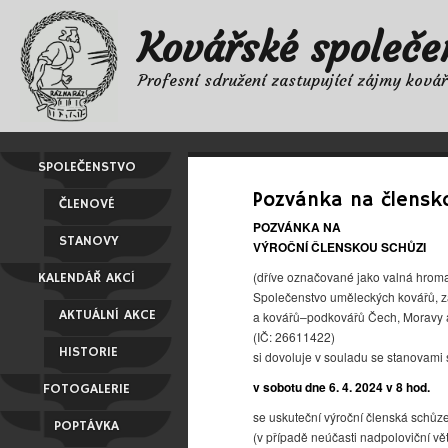
Kovářské společe
Profesní sdružení zastupující zájmy ková
SPOLEČENSTVO
Pozvánka na člensk
ČLENOVÉ
POZVÁNKA NA
STANOVY
VÝROČNÍ ČLENSKOU SCHŮZI
(dříve označované jako valná hrom
KALENDÁŘ AKCÍ
Společenstvo uměleckých kovářů, 
AKTUÁLNÍ AKCE
a kovářů–podkovářů Čech, Moravy a 
(IČ: 26611422)
HISTORIE
si dovoluje v souladu se stanovami
v sobotu dne 6. 4. 2024 v 8 hod.
FOTOGALERIE
se uskuteční výroční členská schůze
POPTÁVKA
(v případě neúčasti nadpoloviční v