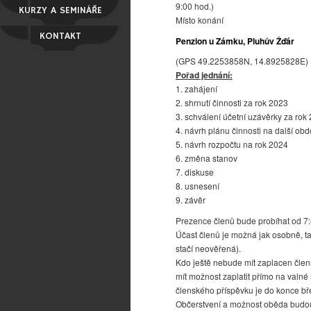
9:00 hod.)
KURZY A SEMINÁŘE
Místo konání
KONTAKT
Penzion u Zámku, Pluhův Žďár
(GPS 49.2253858N, 14.8925828E)
Pořad jednání:
1. zahájení
2. shrnutí činnosti za rok 2023
3. schválení účetní uzávěrky za rok
4. návrh plánu činnosti na další obd
5. návrh rozpočtu na rok 2024
6. změna stanov
7. diskuse
8. usnesení
9. závěr
Prezence členů bude probíhat od 7:
Účast členů je možná jak osobně, t
stačí neověřená).
Kdo ještě nebude mít zaplacen člen
mít možnost zaplatit přímo na valn
členského příspěvku je do konce bř
Občerstvení a možnost oběda budou 