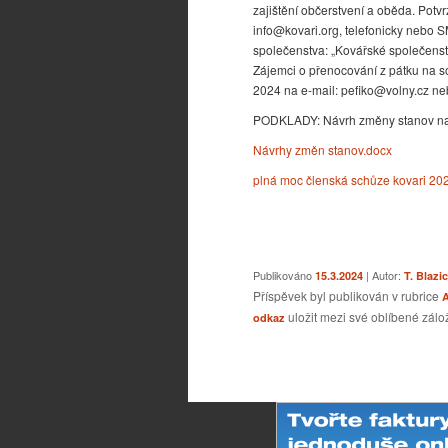
zajištění občerstvení a oběda. Potvr
info@kovari.org, telefonicky nebo S
společenstva: „Kovářské společens
Zájemci o přenocování z pátku na sob
2024 na e-mail: pefiko@volny.cz ne
PODKLADY: Návrh změny stanov na 
Návrhy změn stanov.docx
plná moc členská schůze kovari 20
Publikováno
| Autor:
15.3.2024
T. Blazi
Příspěvek byl publikován v rubrice
A
uložit mezi své oblíbené zálož
odkaz
Navigace pro příspěvky