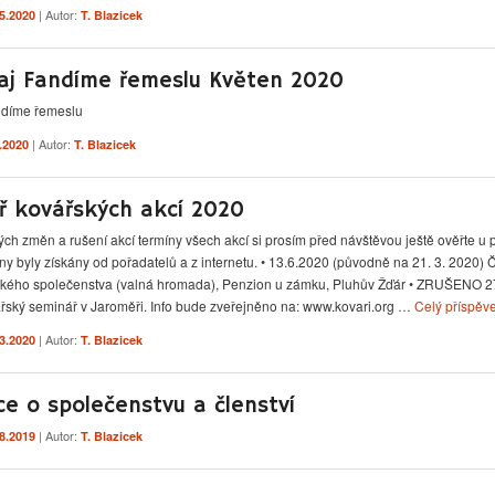
| Autor:
.5.2020
T. Blazicek
aj Fandíme řemeslu Květen 2020
ndíme řemeslu
| Autor:
5.2020
T. Blazicek
ř kovářských akcí 2020
ch změn a rušení akcí termíny všech akcí si prosím před návštěvou ještě ověřte u 
y byly získány od pořadatelů a z internetu. • 13.6.2020 (původně na 21. 3. 2020) 
kého společenstva (valná hromada), Penzion u zámku, Pluhův Žďár • ZRUŠENO 27
ský seminář v Jaroměři. Info bude zveřejněno na: www.kovari.org …
Celý příspěv
| Autor:
.3.2020
T. Blazicek
ce o společenstvu a členství
| Autor:
.8.2019
T. Blazicek