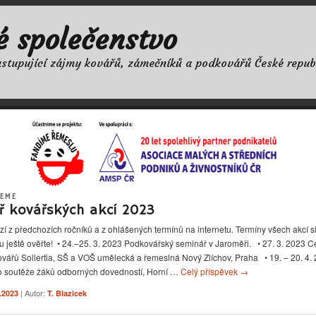
é společenstvo
astupující zájmy kovářů, zámečníků a podkovářů České repub
EME
ř kovářských akcí 2023
í z předchozích ročníků a z ohlášených termínů na internetu. Termíny všech akcí s
 ještě ověřte! • 24.–25. 3. 2023 Podkovářský seminář v Jaroměři. • 27. 3. 2023 Ce
ovářů Sollertia, SŠ a VOŠ umělecká a řemeslná Nový Zlíchov, Praha • 19. – 20. 4.
lo soutěže žáků odborných dovedností, Horní …
Celý příspěvek
→
| Autor:
2.2023
T. Blazicek