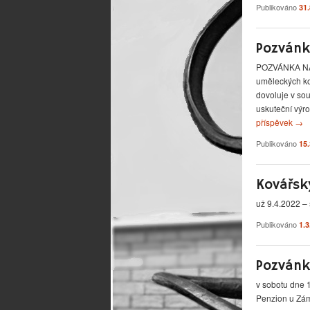
Publikováno
31
Pozvánk
POZVÁNKA NA 
uměleckých ko
dovoluje v so
uskuteční výr
příspěvek
→
Publikováno
15
Kovářsk
už 9.4.2022 – 
Publikováno
1.
Pozvánk
v sobotu dne 1
Penzion u Zám