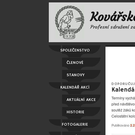
Kovářsk
Profesní sdružení z
SPOLEČENSTVO
ČLENOVÉ
STANOVY
DOPORUČUJ
KALENDÁŘ AKCÍ
Kalendá
Termíny vycház
AKTUÁLNÍ AKCE
před návštěvou
soutěž žáků k
HISTORIE
Celostátní ko
FOTOGALERIE
Publikováno
2.