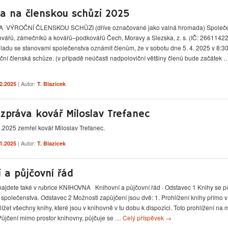
a na členskou schůzi 2025
 VÝROČNÍ ČLENSKOU SCHŮZI (dříve označované jako valná hromada) Společe
vářů, zámečníků a kovářů–podkovářů Čech, Moravy a Slezska, z. s. (IČ: 26611422
uladu se stanovami společenstva oznámit členům, že v sobotu dne 5. 4. 2025 v 8:30
oční členská schůze. (v případě neúčasti nadpoloviční většiny členů bude začátek
| Autor:
.2.2025
T. Blazicek
zpráva kovář Miloslav Trefanec
1.2025 zemřel kovář Miloslav Trefanec.
| Autor:
.1.2025
T. Blazicek
 a půjčovní řád
ajdete také v rubrice KNIHOVNA Knihovní a půjčovní řád · Odstavec 1 Knihy se pů
společenstva. Odstavec 2 Možnosti zapůjčení jsou dvě: 1. Prohlížení knihy přímo 
ížet všechny knihy, které jsou v knihovně v tu dobu k dispozici. Toto prohlížení na m
 Půjčení mimo prostor knihovny, půjčuje se …
Celý příspěvek
→