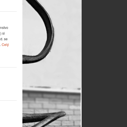
nstvo
) si
d. se
 …
Celý