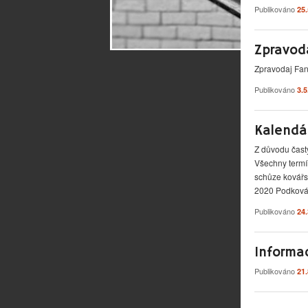
Publikováno
25
Zpravod
Zpravodaj Fa
Publikováno
3.
Kalendá
Z důvodu častý
Všechny termín
schůze kovářs
2020 Podkovář
Publikováno
24
Informa
Publikováno
21