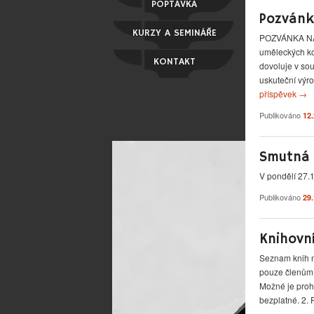
POPTÁVKA
Pozvánk
KURZY A SEMINÁŘE
POZVÁNKA NA
uměleckých ko
KONTAKT
dovoluje v so
uskuteční výr
příspěvek
→
Publikováno
12
Smutná 
V pondělí 27.
Publikováno
29
Knihovní
Seznam knih n
pouze členům 
Možné je prohl
bezplatné. 2.