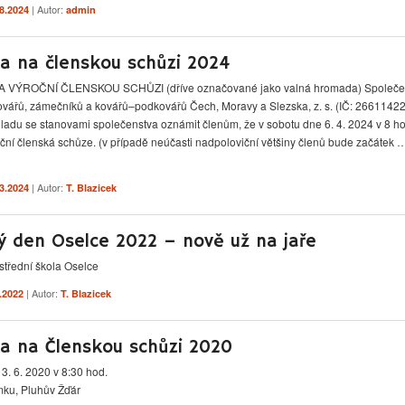
| Autor:
.8.2024
admin
a na členskou schůzi 2024
VÝROČNÍ ČLENSKOU SCHŮZI (dříve označované jako valná hromada) Společe
vářů, zámečníků a kovářů–podkovářů Čech, Moravy a Slezska, z. s. (IČ: 26611422
uladu se stanovami společenstva oznámit členům, že v sobotu dne 6. 4. 2024 v 8 ho
oční členská schůze. (v případě neúčasti nadpoloviční většiny členů bude začátek
| Autor:
.3.2024
T. Blazicek
ý den Oselce 2022 – nově už na jaře
střední škola Oselce
| Autor:
3.2022
T. Blazicek
a na Členskou schůzi 2020
3. 6. 2020 v 8:30 hod.
ku, Pluhův Žďár