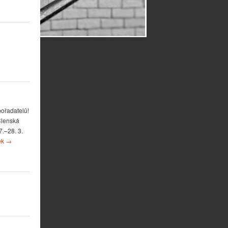
pořadatelů!
Členská
.–28. 3.
ek
→