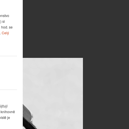
nstvo
) si
 hod. se
 …
Celý
jčují
v knihovně
ístě je