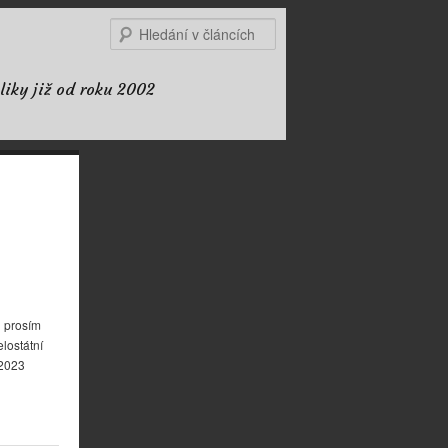
Hledat
liky již od roku 2002
i prosím
lostátní
 2023